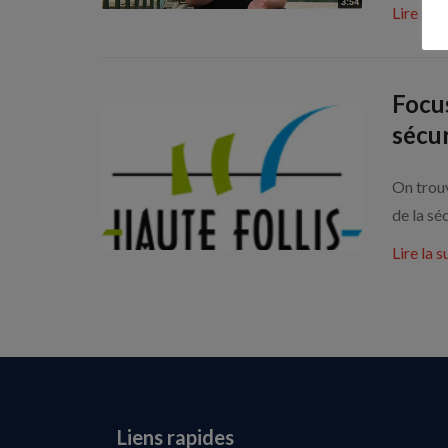
Lire la s
Focus
sécur
On trouv
de la sé
Lire la s
Liens rapides