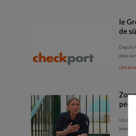
le G
de sû
Depuis 
dans la 
Lire la s
Zoom
pénit
Un des m
joue un 