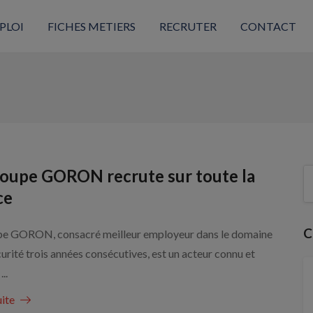
PLOI
FICHES METIERS
RECRUTER
CONTACT
roupe GORON recrute sur toute la
ce
C
pe GORON, consacré meilleur employeur dans le domaine
curité trois années consécutives, est un acteur connu et
..
uite