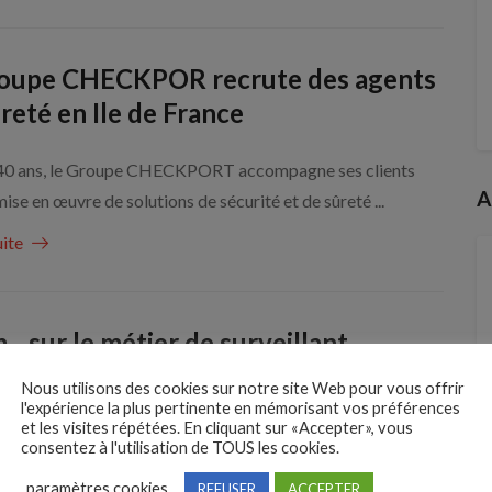
roupe CHECKPOR recrute des agents
reté en Ile de France
40 ans, le Groupe CHECKPORT accompagne ses clients
A
mise en œuvre de solutions de sécurité et de sûreté ...
uite
…sur le métier de surveillant
entiaire H/F
Nous utilisons des cookies sur notre site Web pour vous offrir
l'expérience la plus pertinente en mémorisant vos préférences
et les visites répétées. En cliquant sur «Accepter», vous
étiers indispensables à la nation, le métier de surveillant
consentez à l'utilisation de TOUS les cookies.
rôle important dans l’application des sentences pénales en ...
paramètres cookies
REFUSER
ACCEPTER