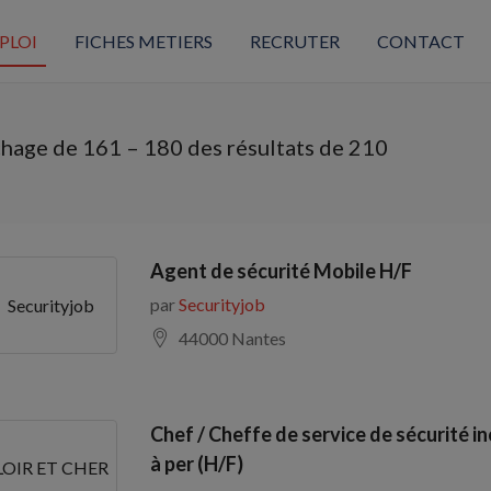
PLOI
FICHES METIERS
RECRUTER
CONTACT
chage de
161
–
180
des résultats de 210
Agent de sécurité Mobile H/F
par
Securityjob
Securityjob
44000 Nantes
Chef / Cheffe de service de sécurité i
à per (H/F)
LOIR ET CHER