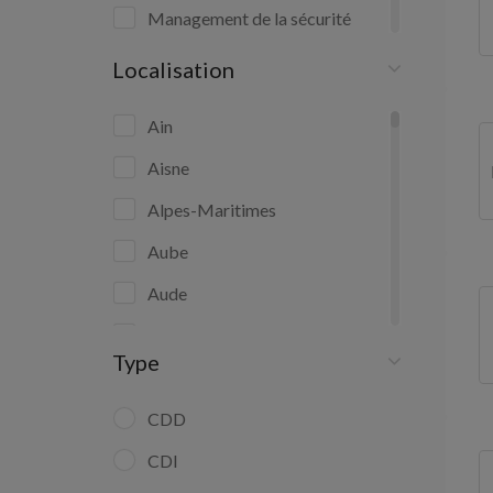
Management de la sécurité
publique
Localisation
Management de sécurité privée
Ain
Sécurité civile et secours
Aisne
Alpes-Maritimes
Sécurité et surveillance privées
Aube
Sécurité publique
Aude
Surveillance municipale
Bas-Rhin
Type
Bouches-du-Rhône
Calvados
CDD
Charente-Maritime
CDI