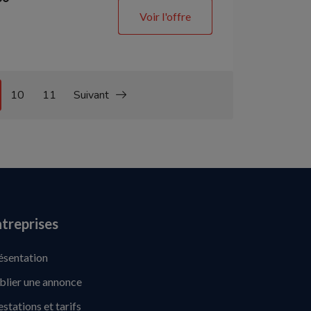
Voir l'offre
10
11
Suivant
treprises
ésentation
blier une annonce
estations et tarifs