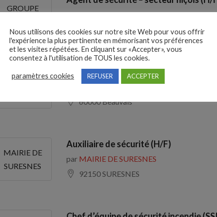
GROUPE
par
GROUPE PROTECTOR
PROTECTOR
06220 VALLAURIS
Nous utilisons des cookies sur notre site Web pour vous offrir
l'expérience la plus pertinente en mémorisant vos préférences
et les visites répétées. En cliquant sur «Accepter», vous
consentez à l'utilisation de TOUS les cookies.
responsable police municipale H/F – E
paramètres cookies
REFUSER
ACCEPTER
Ville de
par
Ville de BEAUVAIS
BEAUVAIS
60000 Beauvais
Auxiliaire de sécurité (H/F)
MAIRIE DE
par
MAIRIE DE SURESNES
SURESNES
92150 SURESNES
Chef d’équipe de sécurité incendie (SS