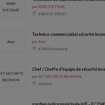
SERSI
par
SERSI SYSTEME
SYSTEME
69800 ST PRIEST
Technico-commercial(e) sécurité incen
par
Alvo
Alvo
67000 Strasbourg
Chef / Cheffe d’équipe de sécurité inc
EST SECURITE
par
EST SECURITE REUNION
REUNION
Réunion
gardien police municipale H/F – EC224