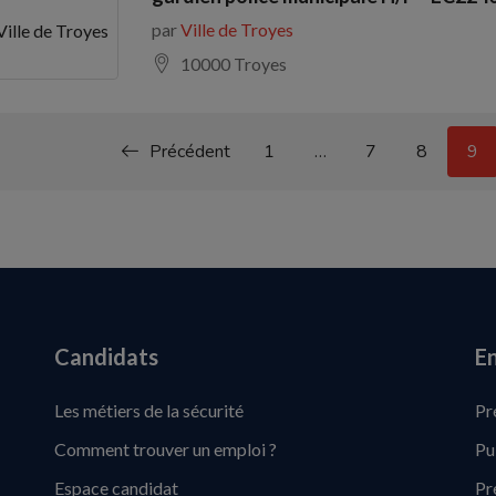
par
Ville de Troyes
Ville de Troyes
10000 Troyes
Précédent
1
…
7
8
9
Candidats
En
Les métiers de la sécurité
Pr
Comment trouver un emploi ?
Pu
Espace candidat
Pr