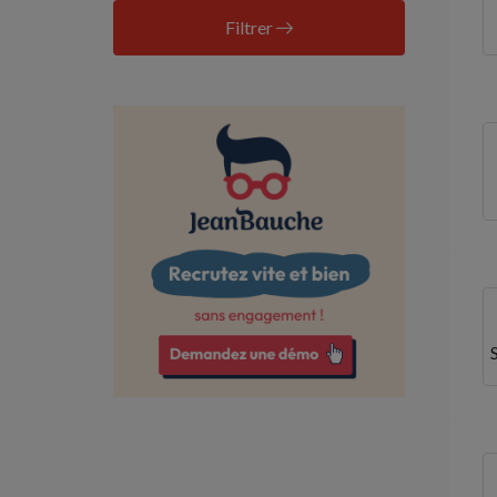
Corrèze
Filtrer
Côte-d'Or
Côtes-d'Armor
Deux-Sèvres
Dordogne
Doubs
Drôme
Essonne
Eure
Finistère
Gers
Gironde