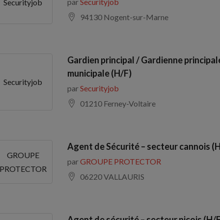
par
Securityjob
Securityjob
94130 Nogent-sur-Marne
Gardien principal / Gardienne principal
municipale (H/F)
Securityjob
par
Securityjob
01210 Ferney-Voltaire
Agent de Sécurité – secteur cannois (H
GROUPE
par
GROUPE PROTECTOR
PROTECTOR
06220 VALLAURIS
Agent de sécurité – secteur niçois (H/F