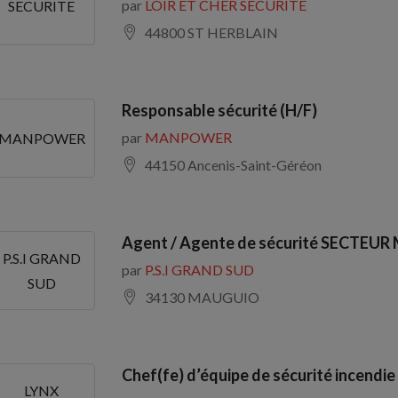
par
LOIR ET CHER SECURITE
SECURITE
44800 ST HERBLAIN
Responsable sécurité (H/F)
par
MANPOWER
MANPOWER
44150 Ancenis-Saint-Géréon
Agent / Agente de sécurité SECTEU
P.S.I GRAND
par
P.S.I GRAND SUD
SUD
34130 MAUGUIO
Chef(fe) d’équipe de sécurité incendie
LYNX