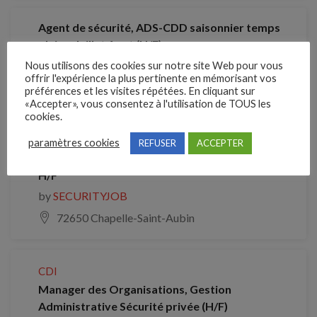
Agent de sécurité, ADS-CDD saisonnier temps
plein – Juillet Aout (H/F)
by
SECURITYJOB
Nous utilisons des cookies sur notre site Web pour vous
offrir l'expérience la plus pertinente en mémorisant vos
11200 LEZIGNAN CORBIERES
préférences et les visites répétées. En cliquant sur
«Accepter», vous consentez à l'utilisation de TOUS les
cookies.
CDI
paramètres cookies
REFUSER
ACCEPTER
Chargé de missions santé et sécurité au travail
H/F
by
SECURITYJOB
72650 Chapelle-Saint-Aubin
CDI
Manager des Organisations, Gestion
Administrative Sécurité privée (H/F)