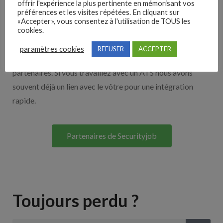
offrir l'expérience la plus pertinente en mémorisant vos
préférences et les visites répétées. En cliquant sur
Nos solutions entreprises
«Accepter», vous consentez à l'utilisation de TOUS les
cookies.
Découvrez nos partenaires ! Moteurs de recherches,
paramètres cookies
REFUSER
ACCEPTER
multidiffuseurs, sites payant… nombreux sont nos
partenaires. Si vous travaillez avec un ATS nous avons
souvent déjà un lien avec le vôtre pour une intégration
rapide.
Partenaires de Securityjob
Toujours perdu ?