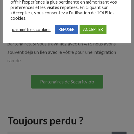
offrir l'expérience la plus pertinente en mémorisant vos
préférences et les visites répétées. En cliquant sur
Nos solutions entreprises
«Accepter», vous consentez à l'utilisation de TOUS les
cookies.
Découvrez nos partenaires ! Moteurs de recherches,
paramètres cookies
REFUSER
ACCEPTER
multidiffuseurs, sites payant… nombreux sont nos
partenaires. Si vous travaillez avec un ATS nous avons
souvent déjà un lien avec le vôtre pour une intégration
rapide.
Partenaires de Securityjob
Toujours perdu ?