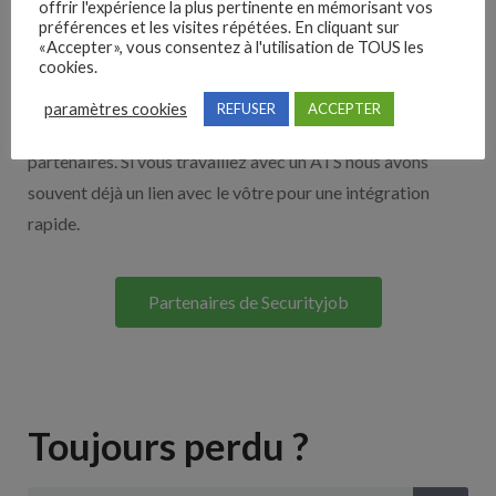
offrir l'expérience la plus pertinente en mémorisant vos
préférences et les visites répétées. En cliquant sur
Nos solutions entreprises
«Accepter», vous consentez à l'utilisation de TOUS les
cookies.
Découvrez nos partenaires ! Moteurs de recherches,
paramètres cookies
REFUSER
ACCEPTER
multidiffuseurs, sites payant… nombreux sont nos
partenaires. Si vous travaillez avec un ATS nous avons
souvent déjà un lien avec le vôtre pour une intégration
rapide.
Partenaires de Securityjob
Toujours perdu ?