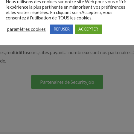
Nous utilisons des cookies sur notre site Web pour vous offrir
e de la sécurité par exemple un agent de sécurité, un responsable d
l'expérience la plus pertinente en mémorisant vos préférences
et les visites répétées. En cliquant sur «Accepter», vous
os solutions pour vous aider à recruter en cliquant sur le bouton ci
consentez à l'utilisation de TOUS les cookies.
paramètres cookies
REFUSER
ACCEPTER
Nos solutions entreprises
s, multidiffuseurs, sites payant… nombreux sont nos partenaires. 
ide.
Partenaires de Securityjob