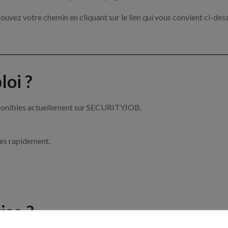
ouvez votre chemin en cliquant sur le lien qui vous convient ci-des
oi ?
isponibles actuellement sur SECURITYJOB.
ces rapidement.
ise ?