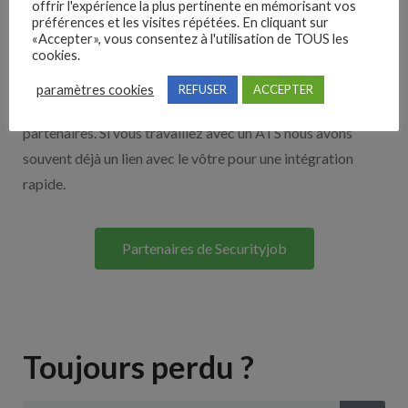
offrir l'expérience la plus pertinente en mémorisant vos
préférences et les visites répétées. En cliquant sur
Nos solutions entreprises
«Accepter», vous consentez à l'utilisation de TOUS les
cookies.
Découvrez nos partenaires ! Moteurs de recherches,
paramètres cookies
REFUSER
ACCEPTER
multidiffuseurs, sites payant… nombreux sont nos
partenaires. Si vous travaillez avec un ATS nous avons
souvent déjà un lien avec le vôtre pour une intégration
rapide.
Partenaires de Securityjob
Toujours perdu ?