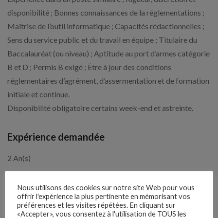
disponibilité ; Bonnes connaissances de la réglementations ;
Maîtrise de l’outil informatique ; Capacités rédactionnelles ;
Sens du service public et du travail en équipe ; Titulaire du
Baccalauréat (ou niveau) ; Aptitude au port d’armes catégorie
B et D ; Permis B exigé ; Être à jour des conditions
réglementaires d’agrément, d’assermentation et de formation
initiale et continue.
Disponibilité obligatoire certains week-end et astreinte.
Expérience demandée
2 An(s)
Nous utilisons des cookies sur notre site Web pour vous
1 mois
Il y a
offrir l'expérience la plus pertinente en mémorisant vos
préférences et les visites répétées. En cliquant sur
«Accepter», vous consentez à l'utilisation de TOUS les
Clôture des candidatures : 1