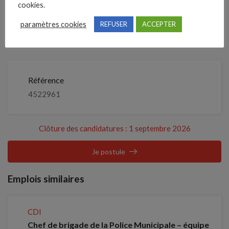
cookies.
Je postule
septembre 2026
paramètres cookies
REFUSER
ACCEPTER
Détails de l’offre
Référence
4522961
Clôture des candidatures : 1 septembre 2026
Je postule
Emplois similaires
CDI
Chef de brigade de la Police Municipale – équipe