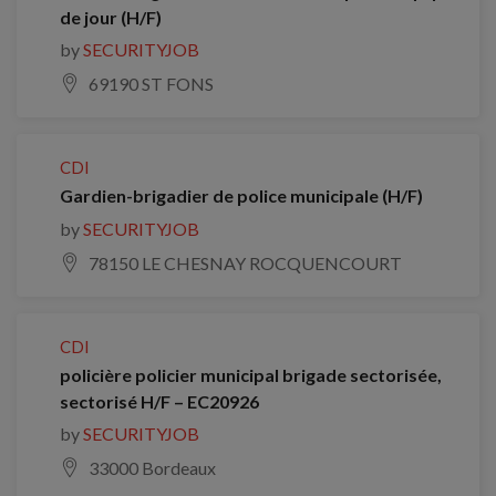
de jour (H/F)
by
SECURITYJOB
69190 ST FONS
CDI
Gardien-brigadier de police municipale (H/F)
by
SECURITYJOB
78150 LE CHESNAY ROCQUENCOURT
CDI
policière policier municipal brigade sectorisée,
sectorisé H/F – EC20926
by
SECURITYJOB
33000 Bordeaux