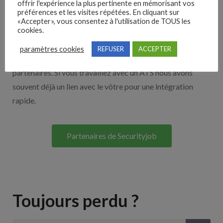
offrir l'expérience la plus pertinente en mémorisant vos
préférences et les visites répétées. En cliquant sur
Nos solutions entreprises
«Accepter», vous consentez à l'utilisation de TOUS les
cookies.
Découvrez nos partenaires ! Moteurs de recherches,
paramètres cookies
REFUSER
ACCEPTER
multidiffuseurs, sites payant… nombreux sont nos
partenaires. Si vous travaillez avec un ATS nous avons
souvent déjà un lien avec le vôtre pour une intégration
rapide.
Partenaires de Securityjob
Toujours perdu ?