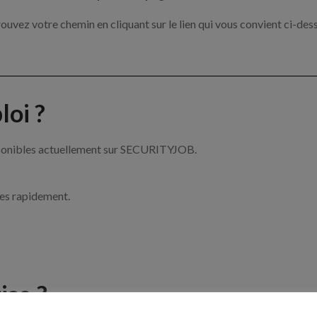
ouvez votre chemin en cliquant sur le lien qui vous convient ci-des
oi ?
isponibles actuellement sur SECURITYJOB.
ces rapidement.
ise ?