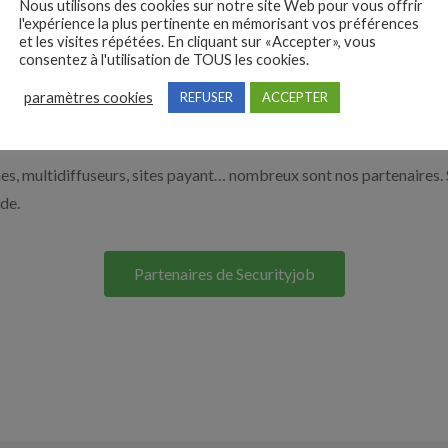
Nous utilisons des cookies sur notre site Web pour vous offrir
e de la sécurité par exemple un agent de sécurité, un responsable d
l'expérience la plus pertinente en mémorisant vos préférences
et les visites répétées. En cliquant sur «Accepter», vous
os solutions pour vous aider à recruter en cliquant sur le bouton ci
consentez à l'utilisation de TOUS les cookies.
paramètres cookies
REFUSER
ACCEPTER
Nos solutions entreprises
s, multidiffuseurs, sites payant… nombreux sont nos partenaires. 
ide.
Partenaires de Securityjob