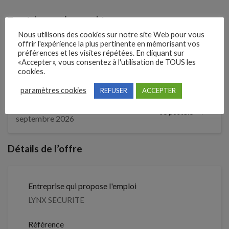
Expérience demandée
Nous utilisons des cookies sur notre site Web pour vous
Débutant accepté
offrir l'expérience la plus pertinente en mémorisant vos
préférences et les visites répétées. En cliquant sur
«Accepter», vous consentez à l'utilisation de TOUS les
cookies.
1 mois
Il y a
paramètres cookies
REFUSER
ACCEPTER
Clôture des candidatures : 4
Je postule
septembre 2026
Détails de l’offre
Entreprise qui propose l'emploi
LYNX SECURITE
Référence