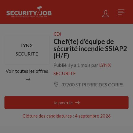
CDI
Chef(fe) d’équipe de
LYNX
sécurité incendie SSIAP2
SECURITE
(H/F)
Publié il y a 1 mois par
LYNX
Voir toutes les offres
SECURITE
37700 ST PIERRE DES CORPS
Je postule
Clôture des candidatures : 4 septembre 2026