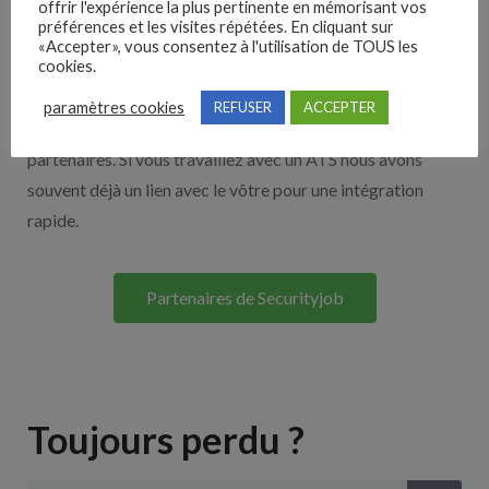
offrir l'expérience la plus pertinente en mémorisant vos
préférences et les visites répétées. En cliquant sur
Nos solutions entreprises
«Accepter», vous consentez à l'utilisation de TOUS les
cookies.
Découvrez nos partenaires ! Moteurs de recherches,
paramètres cookies
REFUSER
ACCEPTER
multidiffuseurs, sites payant… nombreux sont nos
partenaires. Si vous travaillez avec un ATS nous avons
souvent déjà un lien avec le vôtre pour une intégration
rapide.
Partenaires de Securityjob
Toujours perdu ?