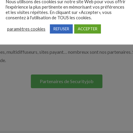
Nous utilisons des cookies sur notre site Web pour vous offrir
e de la sécurité par exemple un agent de sécurité, un responsable d
l'expérience la plus pertinente en mémorisant vos préférences
et les visites répétées. En cliquant sur «Accepter», vous
os solutions pour vous aider à recruter en cliquant sur le bouton ci
consentez à l'utilisation de TOUS les cookies.
paramètres cookies
REFUSER
ACCEPTER
Nos solutions entreprises
s, multidiffuseurs, sites payant… nombreux sont nos partenaires. 
ide.
Partenaires de Securityjob