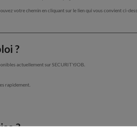
ouvez votre chemin en cliquant sur le lien qui vous convient ci-des
oi ?
isponibles actuellement sur SECURITYJOB.
ces rapidement.
ise ?