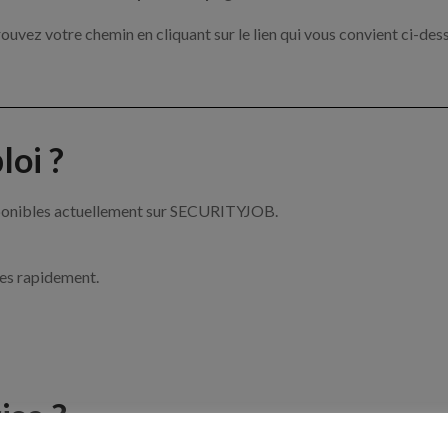
ouvez votre chemin en cliquant sur le lien qui vous convient ci-des
oi ?
isponibles actuellement sur SECURITYJOB.
ces rapidement.
ise ?