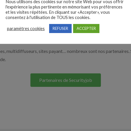
Nous utilisons des cookies sur notre site Web pour vous offrir
e de la sécurité par exemple un agent de sécurité, un responsable d
l'expérience la plus pertinente en mémorisant vos préférences
et les visites répétées. En cliquant sur «Accepter», vous
os solutions pour vous aider à recruter en cliquant sur le bouton ci
consentez à l'utilisation de TOUS les cookies.
paramètres cookies
REFUSER
ACCEPTER
Nos solutions entreprises
s, multidiffuseurs, sites payant… nombreux sont nos partenaires. 
ide.
Partenaires de Securityjob