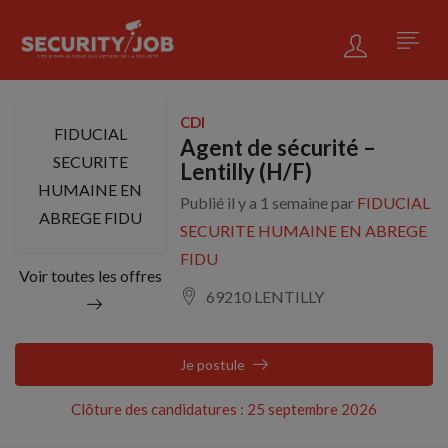
CDI
FIDUCIAL
Agent de sécurité –
SECURITE
Lentilly (H/F)
HUMAINE EN
Publié il y a 1 semaine par
FIDUCIAL
ABREGE FIDU
SECURITE HUMAINE EN ABREGE
FIDU
Voir toutes les offres
69210 LENTILLY
Je postule
Clôture des candidatures : 25 septembre 2026