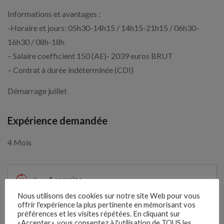
Informations et avantages :
-Horaire et jours: 05h30-14h15 / 14h15-21h15 / 06h30-
16h30 / 08h-18h
– Salaire coefficient 150 (AE)- 2039 euros BRUT
– Contrat à durée indéterminée (CDI)
Démarrage juillet
Expérience demandée
4 Mois
1 semaine
Il y a
Nous utilisons des cookies sur notre site Web pour vous
Clôture des candidatures : 25
offrir l'expérience la plus pertinente en mémorisant vos
Je postule
préférences et les visites répétées. En cliquant sur
septembre 2026
«Accepter», vous consentez à l'utilisation de TOUS les