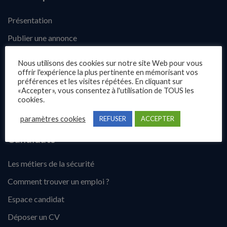
Présentation
Publier une annonce
Offres d’emploi
Nous utilisons des cookies sur notre site Web pour vous
offrir l'expérience la plus pertinente en mémorisant vos
Questions fréquentes
préférences et les visites répétées. En cliquant sur
«Accepter», vous consentez à l'utilisation de TOUS les
Blog
cookies.
Contact
paramètres cookies
REFUSER
ACCEPTER
Candidats
Les métiers de la sécurité
Comment trouver un emploi ?
Espace candidat
Déposer un CV