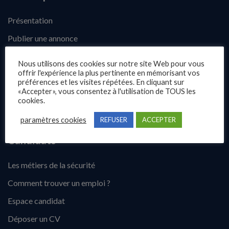
Présentation
Publier une annonce
Offres d’emploi
Nous utilisons des cookies sur notre site Web pour vous
offrir l'expérience la plus pertinente en mémorisant vos
Questions fréquentes
préférences et les visites répétées. En cliquant sur
«Accepter», vous consentez à l'utilisation de TOUS les
Blog
cookies.
Contact
paramètres cookies
REFUSER
ACCEPTER
Candidats
Les métiers de la sécurité
Comment trouver un emploi ?
Espace candidat
Déposer un CV