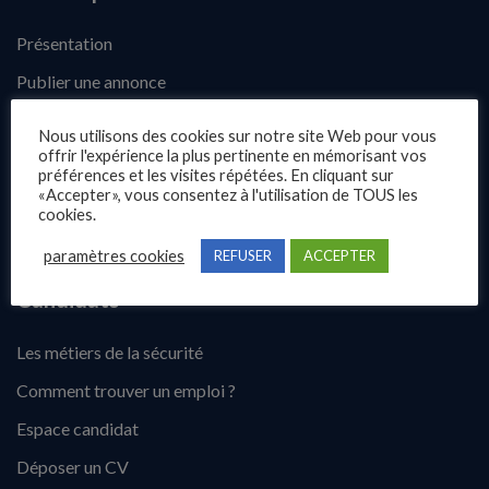
Présentation
Publier une annonce
Offres d’emploi
Nous utilisons des cookies sur notre site Web pour vous
offrir l'expérience la plus pertinente en mémorisant vos
Questions fréquentes
préférences et les visites répétées. En cliquant sur
«Accepter», vous consentez à l'utilisation de TOUS les
Blog
cookies.
Contact
paramètres cookies
REFUSER
ACCEPTER
Candidats
Les métiers de la sécurité
Comment trouver un emploi ?
Espace candidat
Déposer un CV