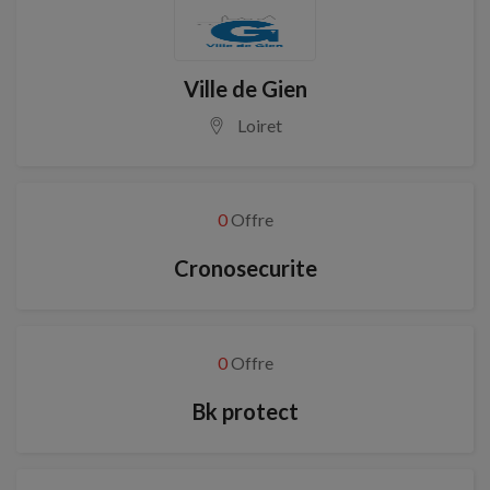
Ville de Gien
Loiret
0
Offre
Cronosecurite
0
Offre
Bk protect