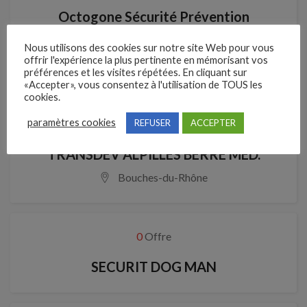
Octogone Sécurité Prévention
Nous utilisons des cookies sur notre site Web pour vous
offrir l'expérience la plus pertinente en mémorisant vos
préférences et les visites répétées. En cliquant sur
0
Offre
«Accepter», vous consentez à l'utilisation de TOUS les
cookies.
paramètres cookies
REFUSER
ACCEPTER
TRANSDEV ALPILLES BERRE MED.
Bouches-du-Rhône
0
Offre
SECURIT DOG MAN