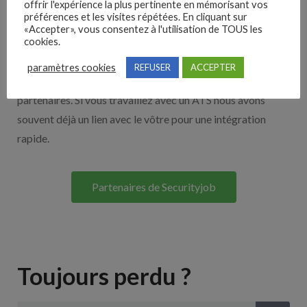
offrir l'expérience la plus pertinente en mémorisant vos
préférences et les visites répétées. En cliquant sur
Nos solutions entreprises
«Accepter», vous consentez à l'utilisation de TOUS les
cookies.
Découvrez nos partenaires ! Moteurs de recherches,
paramètres cookies
REFUSER
ACCEPTER
multidiffuseurs, sites payant… nombreux sont nos
partenaires. Si vous travaillez avec un ATS nous avons
souvent déjà un lien avec le vôtre pour une intégration
rapide.
Partenaires de Securityjob
Toujours perdu ?