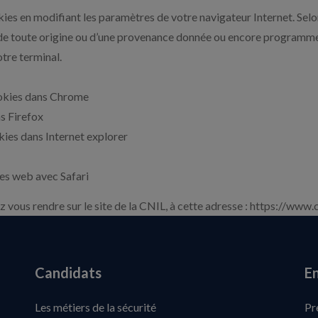
ies en modifiant les paramètres de votre navigateur Internet. Selo
es de toute origine ou d’une provenance donnée ou encore programm
tre terminal.
ookies dans Chrome
ns Firefox
okies dans Internet explorer
ites web avec Safari
 vous rendre sur le site de la CNIL, à cette adresse : https://www.c
Candidats
En
Les métiers de la sécurité
Pr