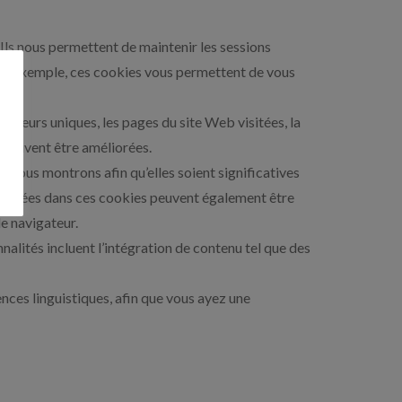
 Ils nous permettent de maintenir les sessions
 Par exemple, ces cookies vous permettent de vous
siteurs uniques, les pages du site Web visitées, la
e doivent être améliorées.
s vous montrons afin qu’elles soient significatives
stockées dans ces cookies peuvent également être
le navigateur.
nalités incluent l’intégration de contenu tel que des
ces linguistiques, afin que vous ayez une