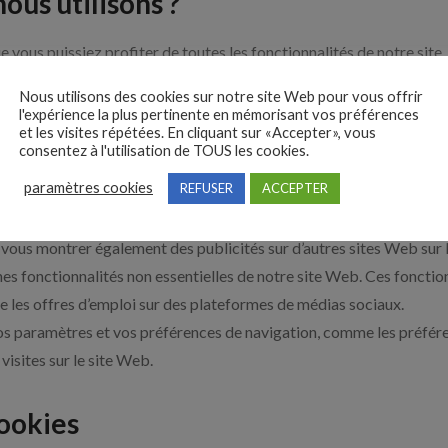
ous utilisons ?
 vous puissiez profiter de toutes les fonctionnalités de notre site.
é. Ils ne collectent ni ne stockent aucune information personnelle.
Nous utilisons des cookies sur notre site Web pour vous offrir
à votre panier, et de commander en toute sécurité.
l'expérience la plus pertinente en mémorisant vos préférences
et les visites répétées. En cliquant sur «Accepter», vous
 telles que le nombre de visiteurs sur le site Web, le nombre de vi
consentez à l'utilisation de TOUS les cookies.
comprendre et à analyser les performances du site Web, et là où ell
paramètres cookies
REFUSER
ACCEPTER
Ces cookies sont utilisés pour personnaliser les publicités que nou
vre l’efficacité de ces campagnes publicitaires.Les informations 
ur vous montrer également des publicités sur d’autres sites Web sur 
es fonctionnalités non essentielles de notre site Web. Ces fonction
 les offres d’emploi sur des plateformes de médias sociaux.
s paramètres et vos préférences de navigation, comme les préféren
visites sur le site Web.
ookies