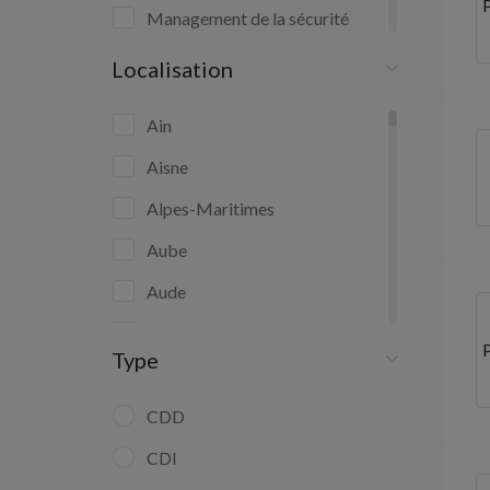
Management de la sécurité
publique
Localisation
Management de sécurité privée
Ain
Sécurité civile et secours
Aisne
Alpes-Maritimes
Sécurité et surveillance privées
Aube
Sécurité publique
Aude
Surveillance municipale
Bas-Rhin
Type
Bouches-du-Rhône
Calvados
CDD
Charente-Maritime
CDI