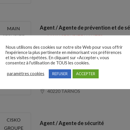
Agent / Agente de prévention et de sé
MAIN
par
MAIN SECURITE NANTES
SECURITE
NANTES
49400 SAUMUR
Nous utilisons des cookies sur notre site Web pour vous offrir
l'expérience la plus pertinente en mémorisant vos préférences
et les visites répétées. En cliquant sur «Accepter», vous
consentez à l'utilisation de TOUS les cookies.
Agent / Agente de sécurité (H/F)
paramètres cookies
REFUSER
ACCEPTER
par
CARREFOUR
CARREFOUR
40220 TARNOS
CISKO
Agent / Agente de sécurité
GROUPE