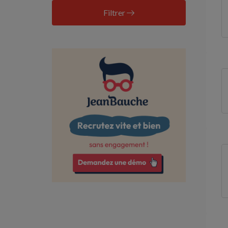
Corrèze
Filtrer
Côte-d'Or
Côtes-d'Armor
Deux-Sèvres
Dordogne
Doubs
Drôme
Essonne
Eure
Finistère
Gers
Gironde