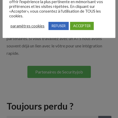
offrir l'expérience la plus pertinente en mémorisant vos
préférences et les visites répétées. En cliquant sur
Nos solutions entreprises
«Accepter», vous consentez à l'utilisation de TOUS les
cookies.
Découvrez nos partenaires ! Moteurs de recherches,
paramètres cookies
REFUSER
ACCEPTER
multidiffuseurs, sites payant… nombreux sont nos
partenaires. Si vous travaillez avec un ATS nous avons
souvent déjà un lien avec le vôtre pour une intégration
rapide.
Partenaires de Securityjob
Toujours perdu ?