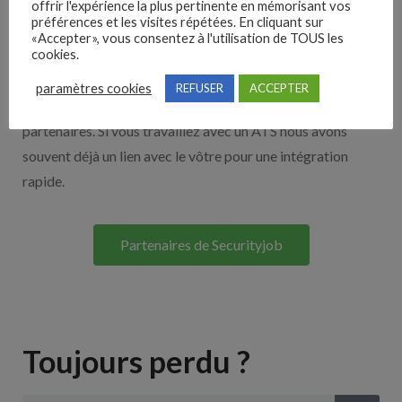
offrir l'expérience la plus pertinente en mémorisant vos
préférences et les visites répétées. En cliquant sur
Nos solutions entreprises
«Accepter», vous consentez à l'utilisation de TOUS les
cookies.
Découvrez nos partenaires ! Moteurs de recherches,
paramètres cookies
REFUSER
ACCEPTER
multidiffuseurs, sites payant… nombreux sont nos
partenaires. Si vous travaillez avec un ATS nous avons
souvent déjà un lien avec le vôtre pour une intégration
rapide.
Partenaires de Securityjob
Toujours perdu ?