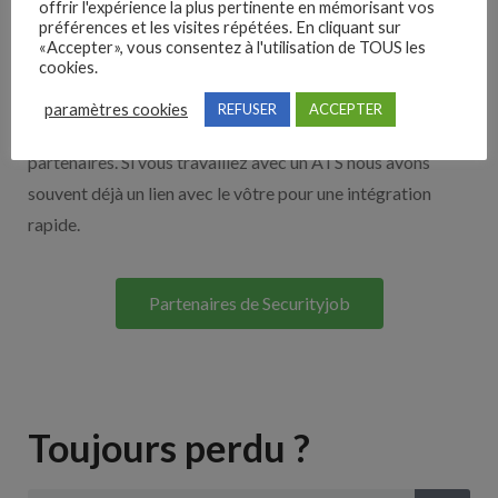
offrir l'expérience la plus pertinente en mémorisant vos
préférences et les visites répétées. En cliquant sur
Nos solutions entreprises
«Accepter», vous consentez à l'utilisation de TOUS les
cookies.
Découvrez nos partenaires ! Moteurs de recherches,
paramètres cookies
REFUSER
ACCEPTER
multidiffuseurs, sites payant… nombreux sont nos
partenaires. Si vous travaillez avec un ATS nous avons
souvent déjà un lien avec le vôtre pour une intégration
rapide.
Partenaires de Securityjob
Toujours perdu ?