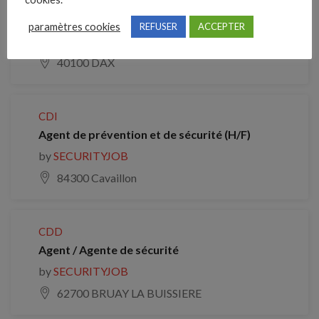
CDD
Agent de sécurité (H/F)
paramètres cookies
REFUSER
ACCEPTER
by
SECURITYJOB
40100 DAX
CDI
Agent de prévention et de sécurité (H/F)
by
SECURITYJOB
84300 Cavaillon
CDD
Agent / Agente de sécurité
by
SECURITYJOB
62700 BRUAY LA BUISSIERE