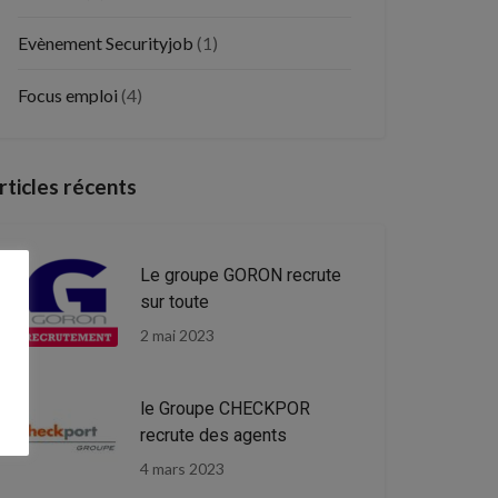
Evènement Securityjob
(1)
Focus emploi
(4)
rticles récents
Le groupe GORON recrute
sur toute
2 mai 2023
le Groupe CHECKPOR
recrute des agents
4 mars 2023