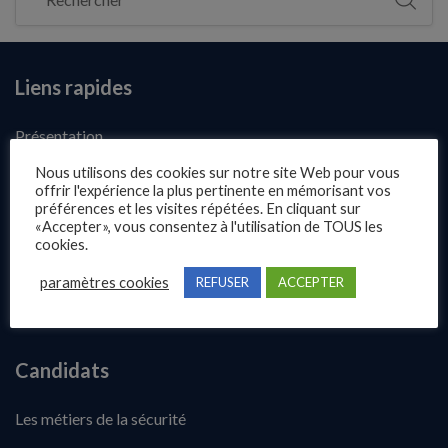
Liens rapides
Présentation
Publier une annonce
Nous utilisons des cookies sur notre site Web pour vous
offrir l'expérience la plus pertinente en mémorisant vos
Offres d’emploi
préférences et les visites répétées. En cliquant sur
«Accepter», vous consentez à l'utilisation de TOUS les
Questions fréquentes
cookies.
Blog
paramètres cookies
REFUSER
ACCEPTER
Contact
Candidats
Les métiers de la sécurité